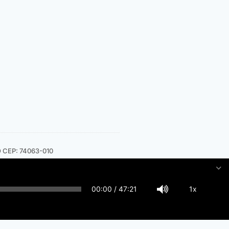
GO CEP: 74063-010
00:00
/
47:21
1x