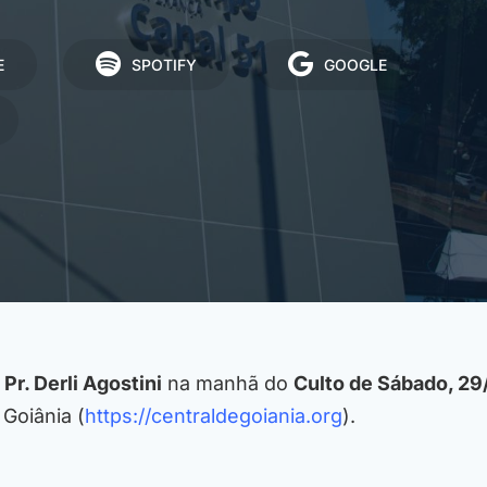
E
SPOTIFY
GOOGLE
o
Pr. Derli Agostini
na manhã do
Culto de Sábado, 2
 Goiânia (
https://centraldegoiania.org
).