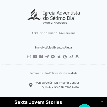
ABC
UCOB
Divisão Sul-Americana
Início
Notícias
Eventos
Ajuda
Termos de Uso
Política de Privacidade
Avenida Goiás, 1.151 - Setor Central
Goiânia - GO CEP: 74063-010
Sexta Jovem Stories
© 2023
Central de Goiânia
· Departamento de Comunicação.
Made with ❤︎ by
Mflix Media™
. Direção Executiva:
Marcos Félix
.